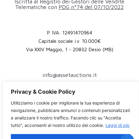
Iscritta al Registro dei Gestori delle Vendite
Telematiche con
PDG n°74 del 07/10/2022
P. IVA: 12491470964
Capitale sociale i.v. 10.000€
Via XXIV Maggio, 1 - 20832 Desio (MB)
info@assetauctions.it
assetauctions@pec.it
Privacy & Cookie Policy
(+39) 375 79 44 958
Utilizziamo i cookie per migliorare la tua esperienza di
Accesso riservato all'autorità giudiziaria
navigazione, pubblicare annunci o contenuti personalizzati
e analizzare il nostro traffico. Facendo clic su "Accetta
Privacy Policy
tutto", acconsenti al nostro utilizzo dei cookie.
Leggi di più